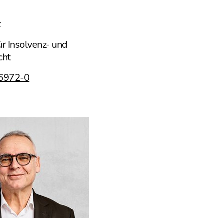
t
r Insolvenz- und
cht
26972-0