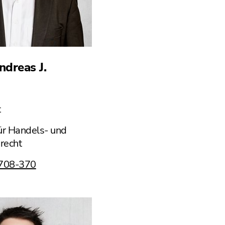
ndreas J.
t
ür Handels- und
recht
 708-370