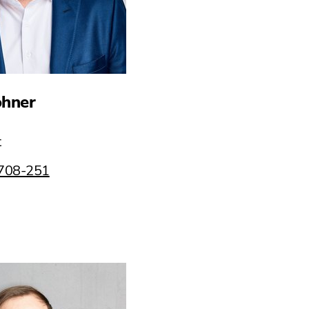
öhner
t
 708-251