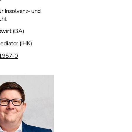
r Insolvenz- und
cht
swirt (BA)
ediator (IHK)
91957-0