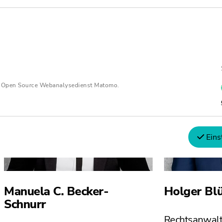
n Open Source Webanalysedienst Matomo.
Eins
Manuela C. Becker-
Holger Bl
Schnurr
Rechtsanwal