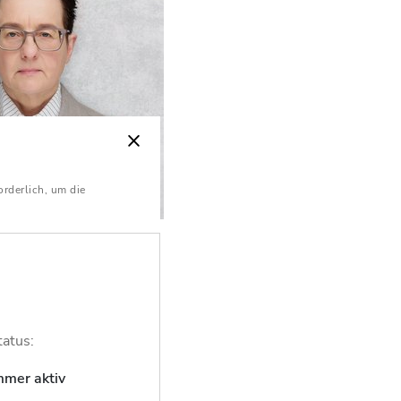
orderlich, um die
eck
in
tatus:
für Arbeitsrecht
mmer aktiv
60001-0