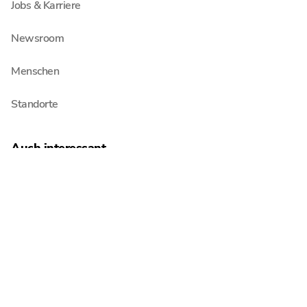
Jobs & Karriere
Newsroom
Menschen
Standorte
Auch interessant
Blog
Pressemitteilungen
Erklärfilme
Veröffentlichungen