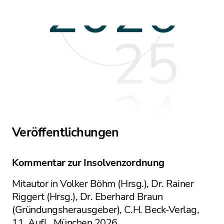
20
26
25
Jahresauswahl Zeitleiste
24
Veröffentlichungen
23
Kommentar zur Insolvenzordnung
Mitautor in Volker Böhm (Hrsg.), Dr. Rainer
22
Riggert (Hrsg.), Dr. Eberhard Braun
(Gründungsherausgeber), C.H. Beck-Verlag,
11. Aufl., München 2026
§ 16
Insolvenz