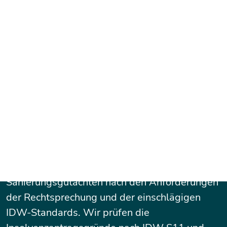
Was kann Schultze & Braun
für Sie tun?
Als neutrale Dritte erstellen wir
Fortbestehensprognosen,
Fortführungsprognosen und
Sanierungsgutachten nach den Anforderungen
der Rechtsprechung und der einschlägigen
IDW-Standards. Wir prüfen die