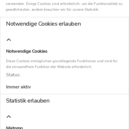
verwenden. Einige Cookies sind erforderlich, um die Funktionalität zu
gewährleisten, andere brauchen wir für unsere Statistik.
Bei der privaten Vermögensnachfolge sind
eine Vielzahl steuerlicher und rechtlicher
Notwendige Cookies erlauben
Fragestellungen zu berücksichtigen. An der
Schnittstelle von Erbrecht und Steuerrecht gibt
es – sowohl bei einer möglichst frühzeitigen,
Notwendige Cookies
zu Lebzeiten vorgenommenen Regelung der
Diese Cookies ermöglichen grundlegende Funktionen und sind für
Vermögensnachfolge, als auch im Fall der
die einwandfreie Funktion der Website erforderlich.
Vermögensnachfolge von Todes wegen –
Status:
großes Gestaltungspotenzial.
Immer aktiv
Die Vermögensübertragung kann dabei
Statistik erlauben
einerseits in einem
Testament oder
Erbvertrag
geregelt werden, so dass das
Vermögen als Bestandteil des Nachlasses erst
Matomo
mit dem Tod des Vermögensinhabers