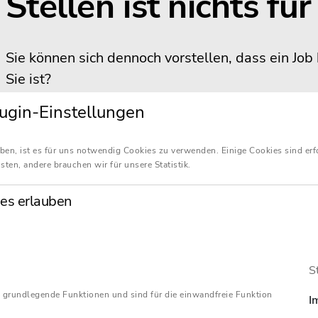
Stellen ist nichts fü
Sie können sich dennoch vorstellen, dass ein Job 
Sie ist?
Dann bewerben Sie sich einfach initiativ.
ugin-Einstellungen
Zur Initiativbewerbung
ben, ist es für uns notwendig Cookies zu verwenden. Einige Cookies sind erf
sten, andere brauchen wir für unsere Statistik.
es erlauben
S
 grundlegende Funktionen und sind für die einwandfreie Funktion
I