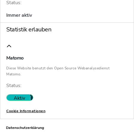
Status:
Immer aktiv
Statistik erlauben
Restrukturierung
Matomo
Krisen – die Erfahrung zeigt, dass es oft
Diese Website benutzt den Open Source Webanalysedienst
gar nicht so weit kommen muss. Einzige
Matomo.
Voraussetzung: Unternehmen dürfen die
Status:
Warnsignale nicht ignorieren.
Aktiv
Nicht aktiv
Cookie Informationen
Datenschutzerklärung