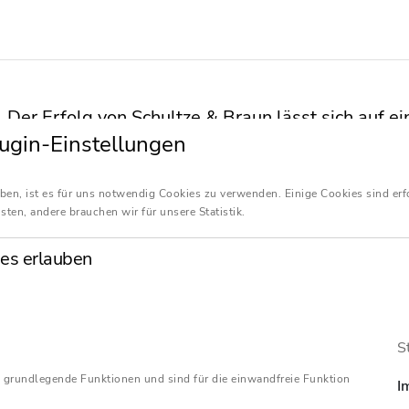
Der Erfolg von Schultze & Braun lässt sich auf e
ugin-Einstellungen
spezifischen Arbeitsweise der Kanzlei zurückführ
Jahr 1975 gründet Dr. Eberhard Braun die erste i
ben, ist es für uns notwendig Cookies zu verwenden. Einige Cookies sind erf
Rechtsanwälten und Steuerberatern in Deutschla
sten, andere brauchen wir für unsere Statistik.
Heute beschäftigt Schultze & Braun über 500 hoch
Mitarbeiter an 27 Standorten europaweit. Der An
es erlauben
bewährt: Rechtsanwälte, Wirtschaftsprüfer, Steu
Kaufleute arbeiten Hand in Hand in Teams zusa
ganzheitlichen und fachübergreifenden Beratung
S
maßgeschneiderte Lösung liefern zu können. Ganz
 grundlegende Funktionen und sind für die einwandfreie Funktion
I
Unternehmen befindet. Aus unserer jahrzehntel