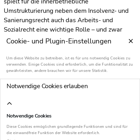
spielt für die innerbetriebliche
Umstrukturierung neben dem Insolvenz- und
Sanierungsrecht auch das Arbeits- und
Sozialrecht eine wichtige Rolle – und zwar
unabhängig davon, ob das Unternehmen eine
Cookie- und Plugin-Einstellungen
Regelinsolvenz
, ein
Eigenverwaltungsverfahren oder ein
Um diese Website zu betreiben, ist es für uns notwendig Cookies zu
verwenden. Einige Cookies sind erforderlich, um die Funktionalität zu
Schutzschirmverfahren
durchläuft.
gewährleisten, andere brauchen wir für unsere Statistik.
Aber auch außerhalb eines
Notwendige Cookies erlauben
Insolvenzverfahrens ist es wichtig, bei der
notwendigen Neuausrichtung des
Geschäftsmodells die Mitarbeiter
Notwendige Cookies
mitzunehmen, ihre Ängste und Sorgen ernst zu
nehmen und ihnen ihre Fragen zu beantworten.
Diese Cookies ermöglichen grundlegende Funktionen und sind für
die einwandfreie Funktion der Website erforderlich.
Denn die Restrukturierung ist für die