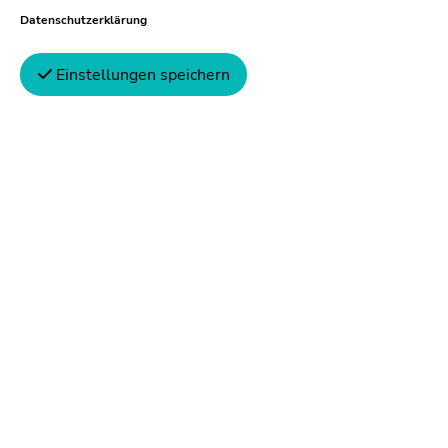
Datenschutzerklärung
Wir bieten
Einstellungen speichern
Abwechslungsreiche Tätigkeit in einem
modernen Unternehmen
Langfristige Berufsperspektive
Flache Hierarchien und kurze
Entscheidungswege
Umfassende Einarbeitung sowie interne
und/oder externe Fortbildungsmöglichkeiten
Fahrrad-Leasing-Modell (inkl. E-Bike)