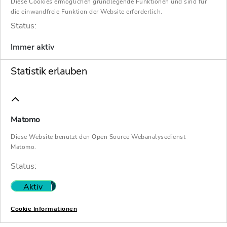
Bei den von uns
Diese Cookies ermöglichen grundlegende Funktionen und sind für
die einwandfreie Funktion der Website erforderlich.
ausgeschriebenen Stellen ist
Status:
Immer aktiv
nichts für Sie dabei?
Statistik erlauben
Sie können sich dennoch vorstellen, dass ein
Job bei Schultze & Braun das Richtige für Sie
ist?
Matomo
Dann bewerben Sie sich einfach initiativ.
Diese Website benutzt den Open Source Webanalysedienst
Matomo.
Zur Initiativbewerbung
Status:
Aktiv
Nicht aktiv
Cookie Informationen