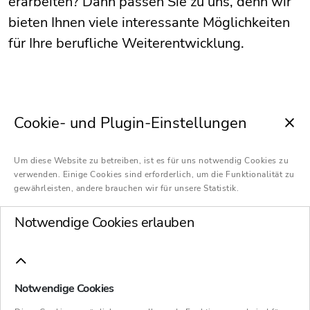
erarbeiten? Dann passen Sie zu uns, denn wir
bieten Ihnen viele interessante Möglichkeiten
für Ihre berufliche Weiterentwicklung.
Cookie- und Plugin-Einstellungen
Derzeit offene Stellen
Um diese Website zu betreiben, ist es für uns notwendig Cookies zu
verwenden. Einige Cookies sind erforderlich, um die Funktionalität zu
gewährleisten, andere brauchen wir für unsere Statistik.
Notwendige Cookies erlauben
Initiativbewerbung
Notwendige Cookies