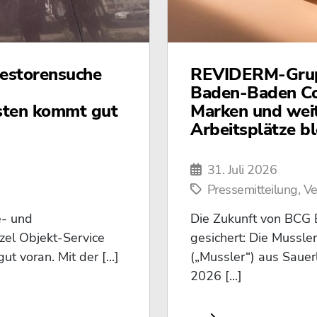
vestorensuche
REVIDERM-Grup
Baden-Baden Co
sten kommt gut
Marken und weit
Arbeitsplätze bl
31. Juli 2026
Pressemitteilung, V
e- und
Die Zukunft von BCG 
zel Objekt-Service
gesichert: Die Mussl
 voran. Mit der [...]
(„Mussler“) aus Saue
2026 [...]