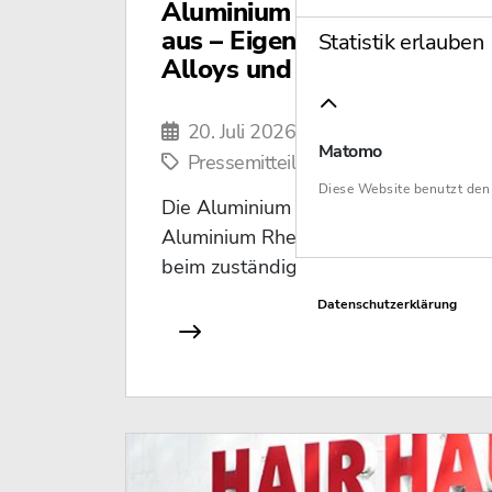
Aluminium Rheinfelden ric
aus – Eigenverwaltungsver
Statistik erlauben
Alloys und Semis beantrag
20. Juli 2026
Matomo
Pressemitteilung, Verfahren
Diese Website benutzt de
Die Aluminium Rheinfelden Alloys 
Aluminium Rheinfelden Semis GmbH 
beim zuständigen Amtsgericht Anträge
Datenschutzerklärung