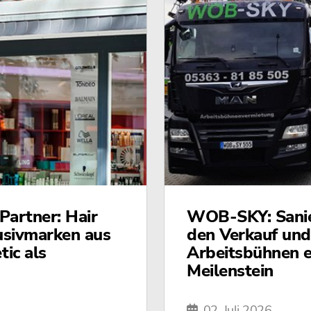
artner: Hair
WOB-SKY: Sanier
usivmarken aus
den Verkauf und
ic als
Arbeitsbühnen e
Meilenstein
02. Juli 2026