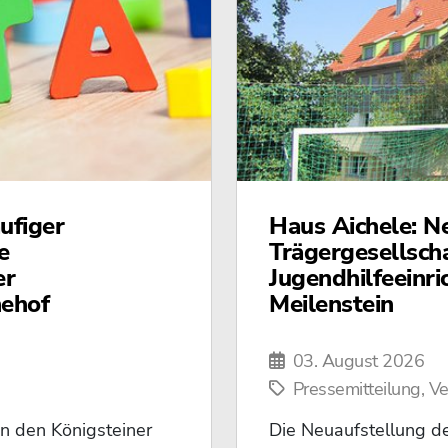
ufiger
Haus Aichele: N
e
Trägergesellsch
er
Jugendhilfeeinri
nehof
Meilenstein
03. August 2026
Pressemitteilung, V
in den Königsteiner
Die Neuaufstellung de