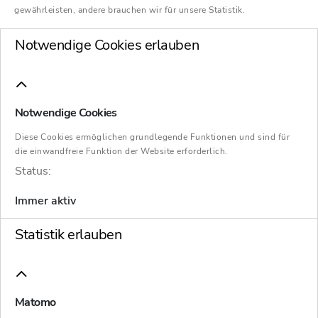
international.
gewährleisten, andere brauchen wir für unsere Statistik.
Notwendige Cookies erlauben
Leistungen
Notwendige Cookies
Diese Cookies ermöglichen grundlegende Funktionen und sind für
die einwandfreie Funktion der Website erforderlich.
Status:
Kompetenzen
Immer aktiv
In der Krise sind wir stark und an Ihrer Seite.
Statistik erlauben
Wir unterstützen Sie als Unternehmen, aber
auch als individuell Betroffenen. Als
Gesellschafter, Geschäftsführer,
Arbeitnehmer, Vertragspartner und Gläubiger
Matomo
von Unternehmen in Sondersituationen können