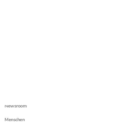
Insolvenzverwaltung
Wirtschaftsrecht
Steuerberatung
Wirtschaftsprüfung
Unternehmen
Über Schultze & Braun
Jobs & Karriere
Newsroom
Menschen