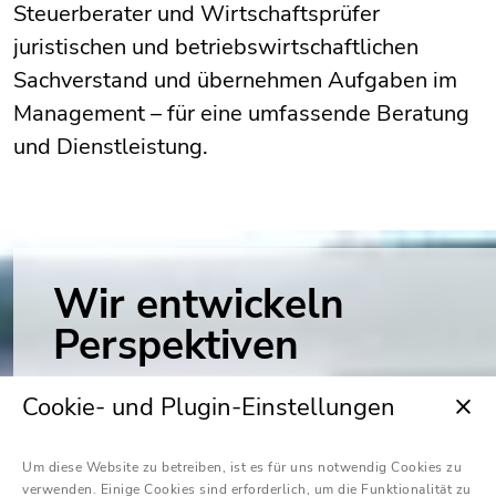
Steuerberater und Wirtschaftsprüfer
juristischen und betriebswirtschaftlichen
Sachverstand und übernehmen Aufgaben im
Management – für eine umfassende Beratung
und Dienstleistung.
Wir entwickeln
Perspektiven
Wir beraten in allen Fragen rund um die
Cookie- und Plugin-Einstellungen
Themen Sanierung, Restrukturierung und
Insolvenz. Regional, national und
Um diese Website zu betreiben, ist es für uns notwendig Cookies zu
verwenden. Einige Cookies sind erforderlich, um die Funktionalität zu