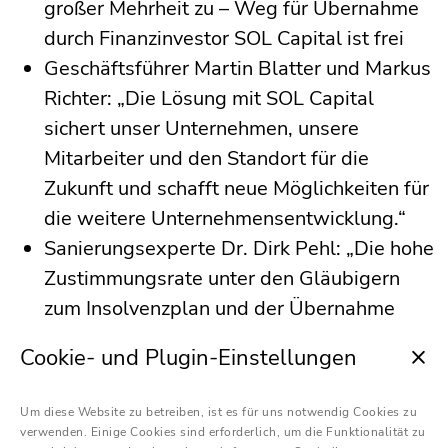
großer Mehrheit zu – Weg für Übernahme
durch Finanzinvestor SOL Capital ist frei
Geschäftsführer Martin Blatter und Markus
Richter: „Die Lösung mit SOL Capital
sichert unser Unternehmen, unsere
Mitarbeiter und den Standort für die
Zukunft und schafft neue Möglichkeiten für
die weitere Unternehmensentwicklung.“
Sanierungsexperte Dr. Dirk Pehl: „Die hohe
Zustimmungsrate unter den Gläubigern
zum Insolvenzplan und der Übernahme
durch SOL Capital gibt alfer aluminium
Cookie- und Plugin-Einstellungen
Rückenwind für den Neustart.“
Wutöschingen.
Die Gläubiger des
Um diese Website zu betreiben, ist es für uns notwendig Cookies zu
verwenden. Einige Cookies sind erforderlich, um die Funktionalität zu
Wutöschinger Profilherstellers alfer aluminium