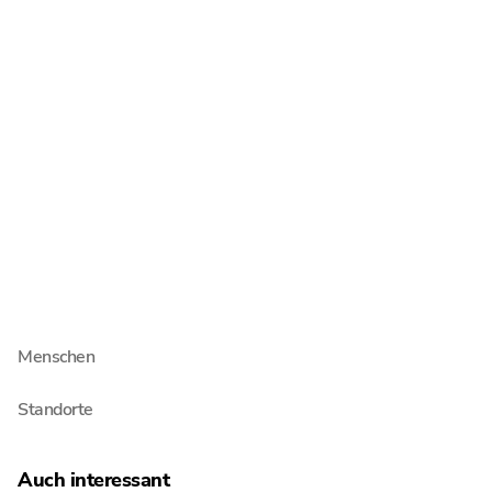
Steuerberatung
Wirtschaftsprüfung
Unternehmen
Über Schultze & Braun
Jobs & Karriere
Newsroom
Menschen
Standorte
Auch interessant