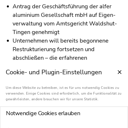
Antrag der Geschäftsführung der alfer
aluminium Gesellschaft mbH auf Eigen­
verwaltung vom Amtsgericht Waldshut-
Tingen genehmigt
Unternehmen will bereits begonnene
Restrukturierung fortsetzen und
abschließen – die erfahrenen
Sanierungsexperten Dr. Dirk Pehl und Dr.
Cookie- und Plugin-Einstellungen
Jürgen Erbe von Schultze & Braun beraten
und unterstützen die Geschäftsführung
Um diese Website zu betreiben, ist es für uns notwendig Cookies zu
Geschäftsbetrieb und Produktion laufen
verwenden. Einige Cookies sind erforderlich, um die Funktionalität zu
gewährleisten, andere brauchen wir für unsere Statistik.
ohne Einschränkungen weiter,
Werksverkauf und Outlets zu den
Notwendige Cookies erlauben
gewohnten Zeiten geöffnet – Löhne und
Gehälter der rund 300 Mitarbeiterinnen