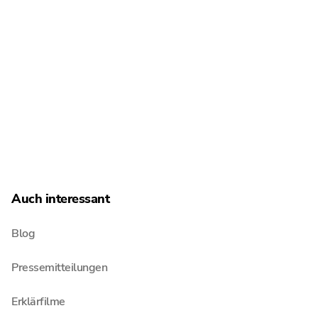
Über Schultze & Braun
Jobs & Karriere
Newsroom
Menschen
Standorte
Auch interessant
Blog
Pressemitteilungen
Erklärfilme