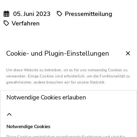
05. Juni 2023
Pressemitteilung
Verfahren
Ziel ist es weiterhin, die Lebensumgebung
Cookie- und Plugin-Einstellungen
der Bewohnerinnen und Bewohner sowie
die Arbeitsplätze der Beschäftigten an den
Um diese Website zu betreiben, ist es für uns notwendig Cookies zu
HANSA-Standorten zu sichern
verwenden. Einige Cookies sind erforderlich, um die Funktionalität zu
Mit der planmäßigen Eröffnung des
gewährleisten, andere brauchen wir für unsere Statistik.
Verfahrens am 1. Juni 2023 hat die
Notwendige Cookies erlauben
Neuaufstellung der HANSA-Gruppe einen
wichtigen Meilenstein erreicht – Gruppe
setzt Sanierung in eigener Regie fort
Notwendige Cookies
Geschäftsführer Steffen Krakhardt und