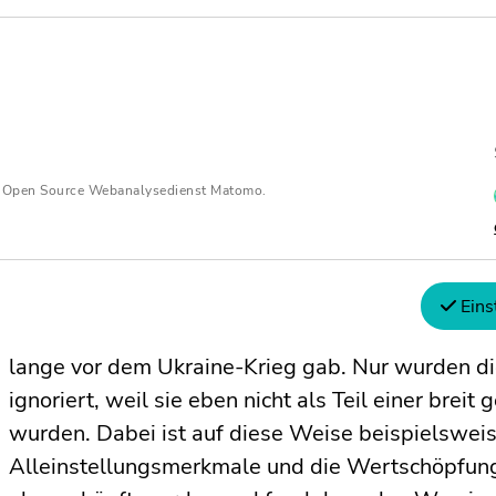
an die Wirtschaft, die Medien, die Kultur. All di
angegriffen und damit zu Konflikträumen gemach
grundlegend zu erschüttern und in seiner Struktu
Erfindung, aber in der Substanz, in der wir sie he
Kriegsführung weitaus wirkmächtiger als je zuvo
n Open Source Webanalysedienst Matomo.
Und das stellt damit auch eine Gefahr für zivi
Thiele:
In der Tat. Man denke da beispielsweise 
Eins
deutsche Forschungseinrichtungen, Universitäte
lange vor dem Ukraine-Krieg gab. Nur wurden di
ignoriert, weil sie eben nicht als Teil einer breit 
wurden. Dabei ist auf diese Weise beispielsweis
Alleinstellungsmerkmale und die Wertschöpfungs