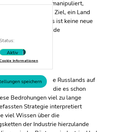
ese Bereiche können manipuliert,
t werden – mit dem Ziel, ein Land
r zu schwächen. Dies ist keine neue
ute erleben, ist hybride
r.
Status:
Aktiv
Nicht aktiv
Cookie Informationen
le Unternehmen dar?
an die Cyber-Angriffe Russlands auf
tellungen speichern
n und Unternehmen, die es schon
ese Bedrohungen viel zu lange
gefassten Strategie interpretiert
e viel Wissen über die
ketten der Industrie hierzulande