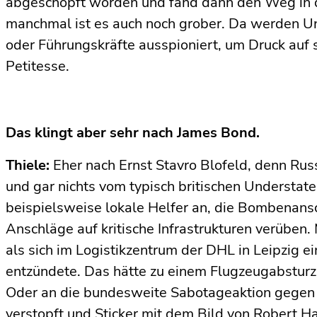
abgeschöpft worden und fand dann den Weg in d
manchmal ist es auch noch grober. Da werden 
oder Führungskräfte ausspioniert, um Druck auf 
Petitesse.
Das klingt aber sehr nach James Bond.
Thiele:
Eher nach Ernst Stavro Blofeld, denn Rus
und gar nichts vom typisch britischen Understa
beispielsweise lokale Helfer an, die Bombenans
Anschläge auf kritische Infrastrukturen verüben
als sich im Logistikzentrum der DHL in Leipzig e
entzündete. Das hätte zu einem Flugzeugabsturz 
Oder an die bundesweite Sabotageaktion gegen 
verstopft und Sticker mit dem Bild von Robert H