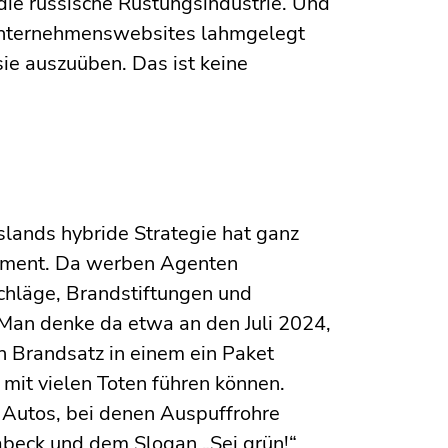
ie russische Rüstungsindustrie. Und
Unternehmenswebsites lahmgelegt
sie auszuüben. Das ist keine
slands hybride Strategie hat ganz
tement. Da werben Agenten
chläge, Brandstiftungen und
. Man denke da etwa an den Juli 2024,
in Brandsatz in einem ein Paket
mit vielen Toten führen können.
Autos, bei denen Auspuffrohre
abeck und dem Slogan „Sei grün!“