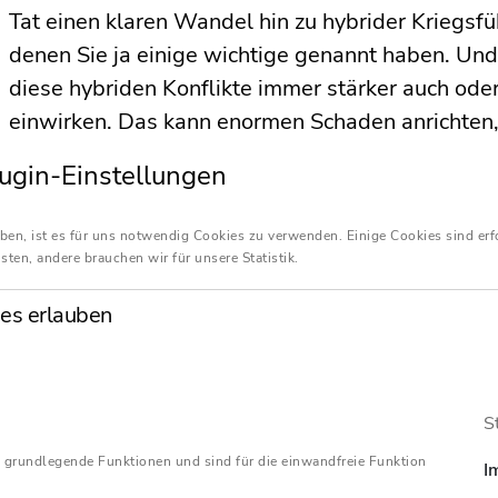
Tat einen klaren Wandel hin zu hybrider Kriegsfüh
denen Sie ja einige wichtige genannt haben. Un
diese hybriden Konflikte immer stärker auch oder 
einwirken. Das kann enormen Schaden anrichten,
mittelständisches Wirtschaftsunternehmen ins F
ugin-Einstellungen
Unternehmensverantwortliche sollten dies unbe
priorisieren.
ben, ist es für uns notwendig Cookies zu verwenden. Einige Cookies sind erf
sten, andere brauchen wir für unsere Statistik.
es erlauben
Was verbirgt sich hinter dem Begriff hybride K
Thiele:
Hybride Kriegsführung zielt mit Stress u
Kohäsion und die Funktionsfähigkeit von Staate
S
Konflikte zwischen Staaten in Bereichen ausgetr
 grundlegende Funktionen und sind für die einwandfreie Funktion
I
primär militärischen Zwecken dienen. Man denke 