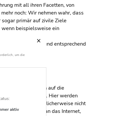
rung mit all ihren Facetten, von
d mehr noch: Wir nehmen wahr, dass
sogar primär auf zivile Ziele
 wenn beispielsweise ein
adenkreuz gerät.
dingt ernstnehmen und entsprechend
orderlich, um die
riegsführung?
nd Schockereignissen auf die
n und Gesellschaften. Hier werden
tatus:
agen werden, die üblicherweise nicht
mmer aktiv
da beispielsweise an das Internet,