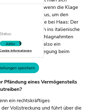
sie zu versilbern, wenn die Klage
hme aber auch schon aus, um den
ch zu einigen. So wie bei Haas: Der
zum nächsten Rennen ins italienische
Status:
 Verwertung der beschlagnahmten
Beschlagnahme ist also ein
Aktiv
Nicht aktiv
ingesetzt, für viel Bewegung beim
Cookie Informationen
tellungen speichern
ner Pfändung eines Vermögensteils
utreiben?
wenn ein rechtskräftiges
 der Vollstreckung und führt über die