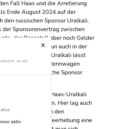
 den Fall Haas und die Arretierung
ls Ende August 2024 auf der
h den russischen Sponsor Uralkali.
ass der Sponsorenvertrag zwischen
rde, der Rennstall aber noch Gelder
 Formel 1-Auto ist nun auch in der
 Die Forderung von Uralkali lässt
orderlich, um die
ch lassen sich ohne Rennwagen
sich auch der russische Sponsor
 wird wie im Fall Haas-Uralkali
spruch durchzusetzen. Hier lag auch
tatus:
n vorgehen konnte. In den
 sogar vor einer Klageerhebung eine
mmer aktiv
lich. Damit sichert man sich