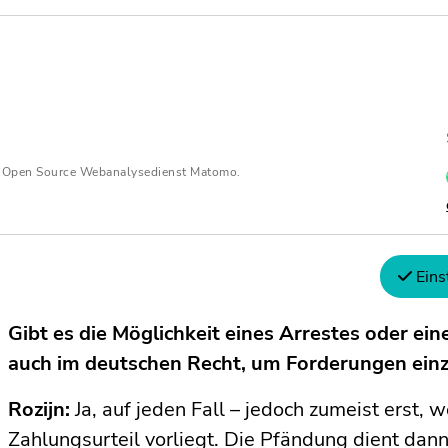
wertige Vermögensgegenstände des Gegners, um 
erfolgreich ist. Häufig reicht diese Beschlagna
Gegner zur Zahlung zu bewegen oder auch, um si
Rennstall zahlte die neun Millionen, und konnte 
Monza aufbrechen, ohne dass Uralkali noch die
n Open Source Webanalysedienst Matomo.
Vermögensgegenstände betreiben musste. Eine 
effizientes Mittel, und kann zur richtigen Zeit e
Zahlungsschuldner sorgen.
Eins
Gibt es die Möglichkeit eines Arrestes oder ei
auch im deutschen Recht, um Forderungen einz
Rozijn:
Ja, auf jeden Fall – jedoch zumeist erst, 
Zahlungsurteil vorliegt. Die Pfändung dient dann