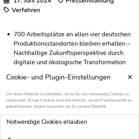
17. Juni 2024
Pressemitteilung
Verfahren
700 Arbeitsplätze an allen vier deutschen
Produktionsstandorten bleiben erhalten –
Nachhaltige Zukunftsperspektive durch
digitale und ökologische Transformation
Produktion und Vertrieb laufen
Cookie- und Plugin-Einstellungen
kontinuierlich weiter – Bisheriges
Management bleibt bestehen
Um diese Website zu betreiben, ist es für uns notwendig Cookies zu
Team von Schultze & Braun als
verwenden. Einige Cookies sind erforderlich, um die Funktionalität zu
gewährleisten, andere brauchen wir für unsere Statistik.
Generalbevollmächtigte und
insolvenzrechtliche Berater, beim
Notwendige Cookies erlauben
Sanierungsarbeitsrecht und bei der
betriebswirtschaftlichen Planung beteiligt