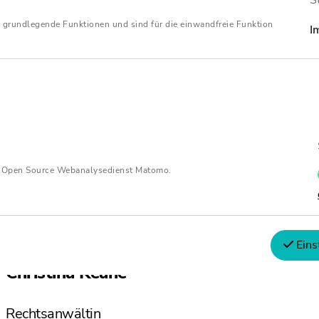
S
 grundlegende Funktionen und sind für die einwandfreie Funktion
I
n Open Source Webanalysedienst Matomo.
Eins
Christina Keane
Rechtsanwältin