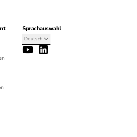
ant
Sprachauswahl
Deutsch
en
en