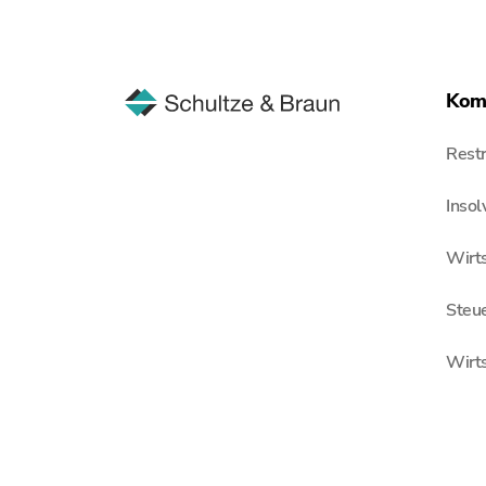
Kom
Restr
Inso
Wirts
Steu
Wirt