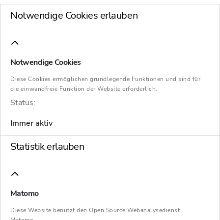
ISBN 978-3-406-84331-0
Notwendige Cookies erlauben
Notwendige Cookies
Diese Cookies ermöglichen grundlegende Funktionen und sind für
die einwandfreie Funktion der Website erforderlich.
Status:
Immer aktiv
Statistik erlauben
Insolvenzordnung mit EuInsVO
Der Kommentar zur Insolvenzordnung, als
Matomo
Standardwerk auch der »Braun« genannt, steht
Diese Website benutzt den Open Source Webanalysedienst
seit Jahren für größten Praxisnutzen und