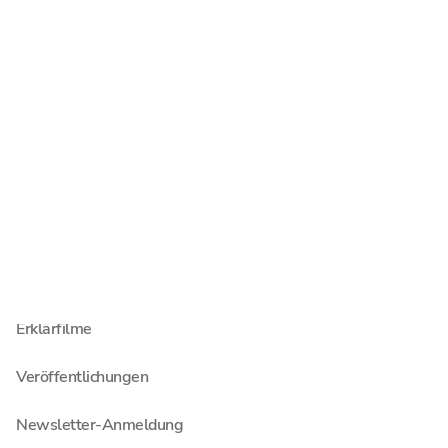
Newsroom
Menschen
Standorte
Auch interessant
Blog
Pressemitteilungen
Erklärfilme
Veröffentlichungen
Newsletter-Anmeldung