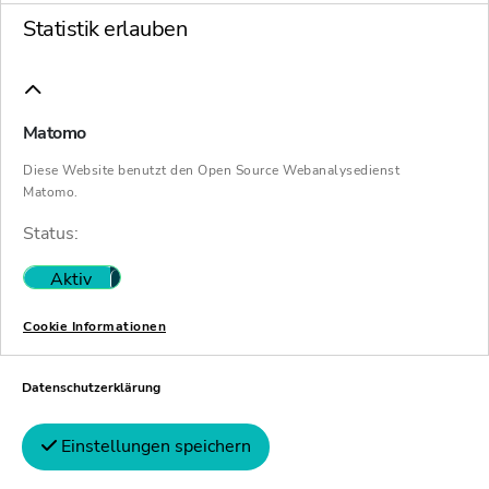
Vergleich zu anderen Optionen erhalten. Bei
Statistik erlauben
der Entscheidungsfindung spielt die
Vergleichsrechnung eine maßgebliche Rolle.
Ist ein Unternehmen in finanzieller Schieflage,
Matomo
gibt es viele offene Fragen. Und bei der Frage
Diese Website benutzt den Open Source Webanalysedienst
nach der richtigen Antwort herrscht oft
Matomo.
Uneinigkeit – gerade, wenn es um essentielle
Status:
Punkte wie etwa „Wie geht es weiter?
Aktiv
Nicht aktiv
Insolvenzplan, Regelabwicklung oder
übertragenge Sanierung – was ist für alle die
Cookie Informationen
beste Lösung?“ geht. Ein zentrales Instrument
bei der Beantwortung und der
Datenschutzerklärung
Entscheidungsfindung ist die
Einstellungen speichern
Vergleichsrechnung. In ihr wird die bei der
Umsetzung des
Insolvenzplans
zu erwartende