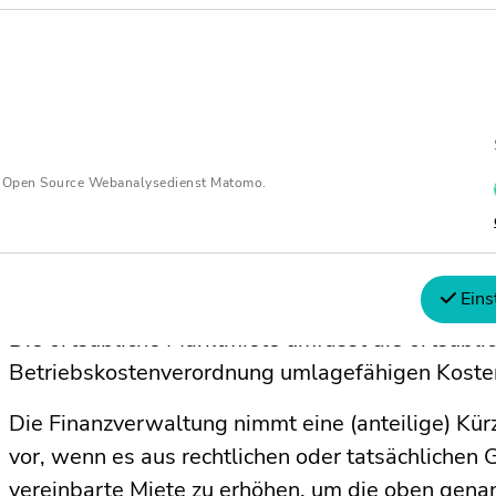
n Open Source Webanalysedienst Matomo.
Eins
Die ortsübliche Marktmiete umfasst die ortsüblic
Betriebskostenverordnung umlagefähigen Koste
Die Finanzverwaltung nimmt eine (anteilige) K
vor, wenn es aus rechtlichen oder tatsächlichen G
vereinbarte Miete zu erhöhen, um die oben gena