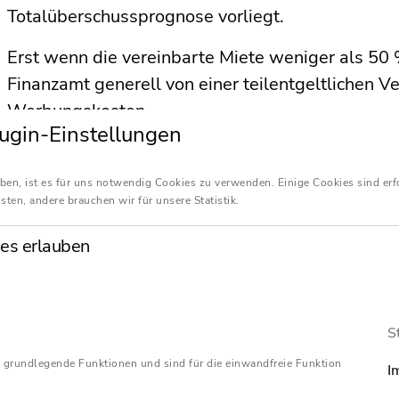
Totalüberschussprognose vorliegt.
Erst wenn die vereinbarte Miete weniger als 50 
Finanzamt generell von einer teilentgeltlichen Ve
Werbungskosten.
ugin-Einstellungen
ben, ist es für uns notwendig Cookies zu verwenden. Einige Cookies sind erf
sten, andere brauchen wir für unsere Statistik.
es erlauben
S
 grundlegende Funktionen und sind für die einwandfreie Funktion
I