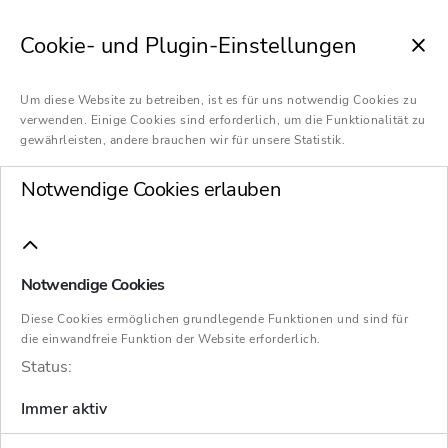
Cookie- und Plugin-Einstellungen
Um diese Website zu betreiben, ist es für uns notwendig Cookies zu
verwenden. Einige Cookies sind erforderlich, um die Funktionalität zu
gewährleisten, andere brauchen wir für unsere Statistik.
Notwendige Cookies erlauben
Notwendige Cookies
Über das Steueränderungsgesetz 2025, das
Diese Cookies ermöglichen grundlegende Funktionen und sind für
Aktivrentengesetz und die Siebte Verordnung
die einwandfreie Funktion der Website erforderlich.
zur Änderung steuerlicher Verordnungen
Status:
wurde bereits im Newsletter berichtet; diese
Immer aktiv
Gesetzesvorhaben wurden inzwischen im