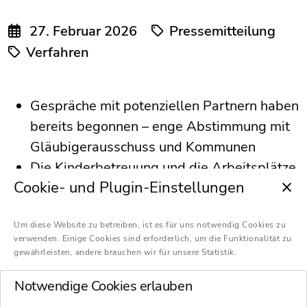
27. Februar 2026
Pressemitteilung
Verfahren
Gespräche mit potenziellen Partnern haben
bereits begonnen – enge Abstimmung mit
Gläubigerausschuss und Kommunen
Die Kinderbetreuung und die Arbeitsplätze
Cookie- und Plugin-Einstellungen
der Mitarbeitenden sind auch über den 1.
April hinaus gesichert – Verfahrensdauer
Um diese Website zu betreiben, ist es für uns notwendig Cookies zu
von mehreren Monaten realistisch
verwenden. Einige Cookies sind erforderlich, um die Funktionalität zu
Keine Gehaltsrückstände mehr,
gewährleisten, andere brauchen wir für unsere Statistik.
Mitarbeitende erhalten Februar-Gehälter
Notwendige Cookies erlauben
zum üblichen Zeitpunkt – wer bei Pro-