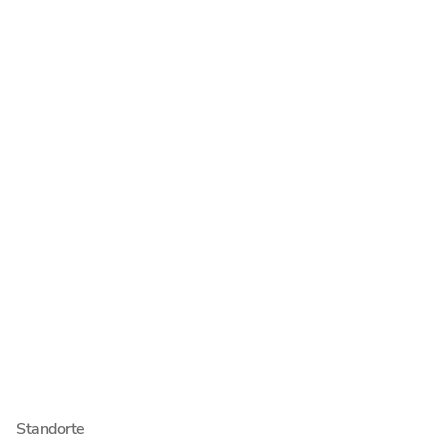
Wirtschaftsrecht
Steuerberatung
Wirtschaftsprüfung
Unternehmen
Über Schultze & Braun
Jobs & Karriere
Newsroom
Menschen
Standorte