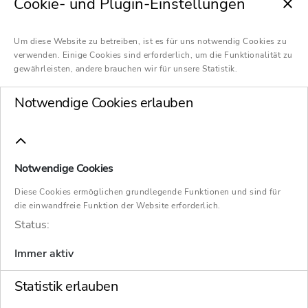
Cookie- und Plugin-Einstellungen
Nachfrage- und Umsatzrückgang bei
steigenden Kosten führen zur finanziellen
Um diese Website zu betreiben, ist es für uns notwendig Cookies zu
Schieflage – Löhne und Gehälter der rund
verwenden. Einige Cookies sind erforderlich, um die Funktionalität zu
50 Mitarbeitenden bis mindestens Ende
gewährleisten, andere brauchen wir für unsere Statistik.
September gesichert
Notwendige Cookies erlauben
Plochingen/Stuttgart.
Pfletschinger & Gauch,
ein Spezialist für Werkzeug- und Formenbau,
hat einen Insolvenzantrag gestellt, um das
Notwendige Cookies
Unternehmen mit Hilfe der Instrumente des
Diese Cookies ermöglichen grundlegende Funktionen und sind für
Insolvenz- und Sanierungsrechts zu sanieren.
die einwandfreie Funktion der Website erforderlich.
Das Amtsgericht Esslingen hat den
Status:
Sanierungsexperten Dr. Dietmar Haffa von
Immer aktiv
Schultze & Braun zum vorläufigen
Insolvenzverwalter bestellt. Der Fachanwalt
Statistik erlauben
für Insolvenz- und Sanierungsrecht ist unter