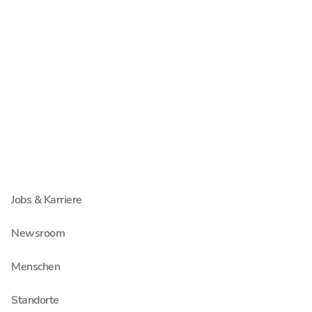
Wirtschaftsrecht
Steuerberatung
Wirtschaftsprüfung
Unternehmen
Über Schultze & Braun
Jobs & Karriere
Newsroom
Menschen
Standorte