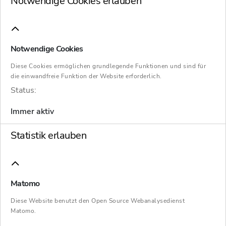
Notwendige Cookies erlauben
Wir informieren Sie über folgende Themen:
Notwendige Cookies
I. Steuerliche Änderungen zum Arbeitszimmer
ab 01.01.2023
Diese Cookies ermöglichen grundlegende Funktionen und sind für
die einwandfreie Funktion der Website erforderlich.
Status:
II. Taxi kein „öffentliches“ Verkehrsmittel
Immer aktiv
III. Unterhaltsaufwendungen: Anrechnung von
Ausbildungshilfen und negativen Einkünften
Statistik erlauben
IV. Frist für Jahresmeldungen in der
Sozialversicherung: 15. Februar
Matomo
V. Überblick Jahressteuergesetz 2022
Diese Website benutzt den Open Source Webanalysedienst
Matomo.
VI. Lohnsteuerbescheinigungen 2022