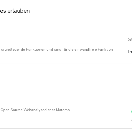
es erlauben
S
 grundlegende Funktionen und sind für die einwandfreie Funktion
I
Bei Arbeitnehmern, die kranken-, pflege- und ren
Arbeitgeber regelmäßig die
Hälfte
der Sozialvers
n Open Source Webanalysedienst Matomo.
den
kassenindividuellen Zusatzbeitrag
in der g
Sind Arbeitnehmer
privat krankenversichert
, h