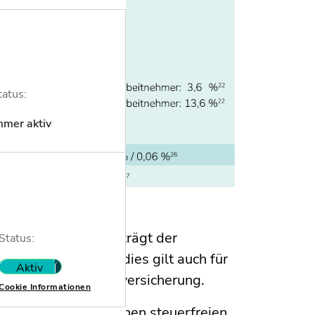
tatus:
mmer aktiv
tenversichert sind, trägt der
Status:
icherungsbeiträge dies gilt auch für
Aktiv
Nicht aktiv
esetzlichen Krankenversicherung.
Cookie Informationen
at der Arbeitgeber einen steuerfreien