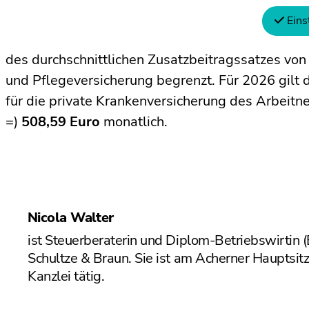
­Zuschuss in Höhe von 50 % der vom Arbeitnehmer
Eins
Dieser Zuschuss ist jedoch auf den
halben Höchs
des durchschnittlichen Zusatzbeitragssatzes von
und Pflegeversicherung begrenzt. Für 2026 gilt
für die private Krankenversicherung des Arbeit
=)
508,59 Euro
monatlich.
Nicola Walter
ist Steuerberaterin und Diplom-Betriebswirtin 
Schultze & Braun. Sie ist am Acherner Hauptsit
Kanzlei tätig.