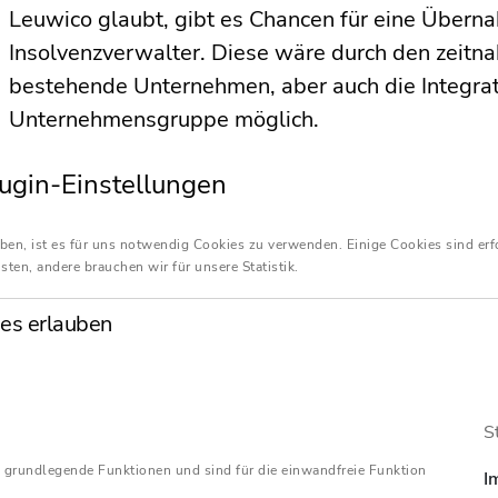
Leuwico glaubt, gibt es Chancen für eine Überna
Insolvenzverwalter. Diese wäre durch den zeitnah
bestehende Unternehmen, aber auch die Integrat
Unternehmensgruppe möglich.
Haffa und die Geschäftsleitung haben die Belegsc
ugin-Einstellungen
Situation und das weitere Vorgehen informiert. 
Mitarbeitenden müssen ab Februar wieder aus d
ben, ist es für uns notwendig Cookies zu verwenden. Einige Cookies sind erf
erwirtschaftet werden, da das Insolvenzgeld End
sten, andere brauchen wir für unsere Statistik.
Insolvenzverfahrens dürfte aller Voraussicht nac
es erlauben
Tatsache, dass wir ab Februar wieder unter Vollk
Sanierungsbemühungen natürlich nicht einfache
und Belegschaft haben wir aber bis dato alles 
S
gegeben, und wir werden jetzt ganz sicher nicht 
Gleichwohl sei aber auch mit dem Blick auf die 
 grundlegende Funktionen und sind für die einwandfreie Funktion
I