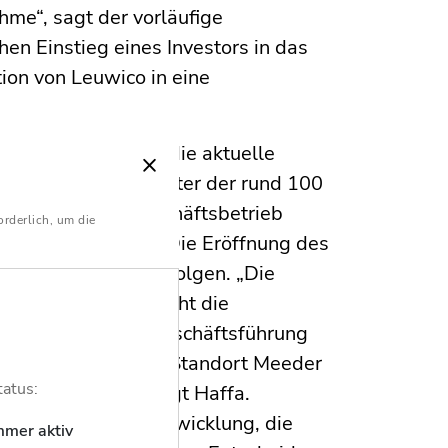
hme“, sagt der vorläufige
en Einstieg eines Investors in das
ion von Leuwico in eine
haft bereits über die aktuelle
Die Löhne und Gehälter der rund 100
em laufenden Geschäftsbetrieb
orderlich, um die
e Januar ausläuft. Die Eröffnung des
h zum 1. Februar erfolgen. „Die
osten arbeiten, macht die
r. Zusammen mit Geschäftsführung
für Leuwico und den Standort Meeder
tatus:
damit aufhören“, sagt Haffa.
schlechte Umsatzentwicklung, die
mmer aktiv