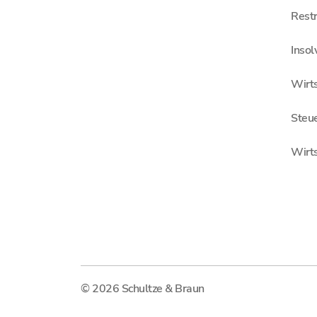
Restr
Inso
Wirts
Steu
Wirt
© 2026 Schultze & Braun