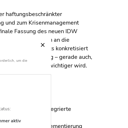
ter haftungsbeschränkter
nung und zum Krisenmanagement
finale Fassung des neuen IDW
h die Anforderungen an die
 Krisenmanagements konkretisiert
n die richtige Richtung – gerade auch,
orderlich, um die
ische Praxis immer wichtiger wird.
tandard?
ennung ist eine integrierte
tatus:
 1 StaRUG an die
mmer aktiv
er Standard die Implementierung