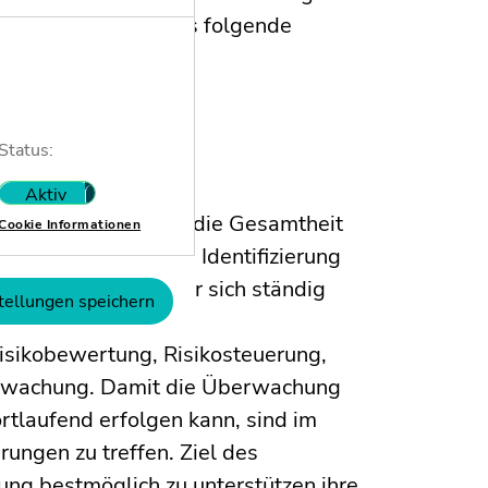
ls Grundlage für das folgende
sieht.
Status:
Aktiv
Nicht aktiv
risenfrüherkennung die Gesamtheit
Cookie Informationen
n zur frühzeitigen Identifizierung
fender Kreislauf, der sich ständig
tellungen speichern
 fortlaufenden
Risikobewertung, Risikosteuerung,
berwachung. Damit die Überwachung
tlaufend erfolgen kann, sind im
ungen zu treffen. Ziel des
tung bestmöglich zu unterstützen ihre