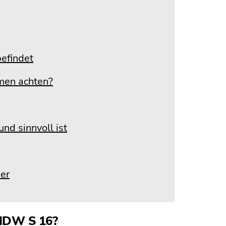
befindet
men achten?
nd sinnvoll ist
ner
 IDW S 16?