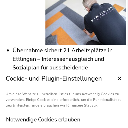
Übernahme sichert 21 Arbeitsplätze in
Ettlingen – Interessenausgleich und
Sozialplan für ausscheidende
Mitarbeitende in den anderen
Cookie- und Plugin-Einstellungen
Unternehmensbereichen verhandelt
Mit diesem strategischen Schritt stärkt die
Um diese Website zu betreiben, ist es für uns notwendig Cookies zu
verwenden. Einige Cookies sind erforderlich, um die Funktionalität zu
Condor Group ihre Marktposition und
gewährleisten, andere brauchen wir für unsere Statistik.
erweitert ihr Portfolio um die
renommierten deutschen Marken
Notwendige Cookies erlauben
FINDEISEN und FINETT, die für ihre