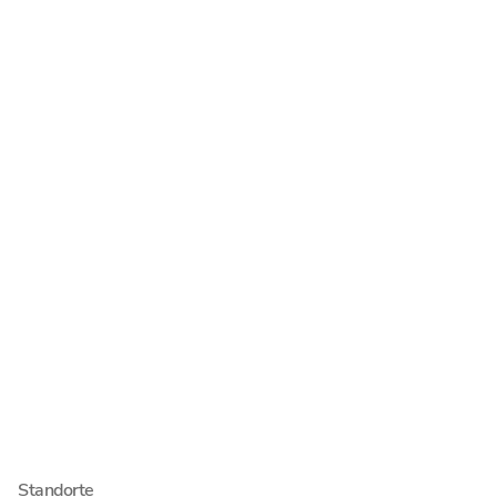
Wirtschaftsrecht
Steuerberatung
Wirtschaftsprüfung
Unternehmen
Über Schultze & Braun
Jobs & Karriere
Newsroom
Menschen
Standorte