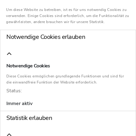
Um diese Website zu betreiben, ist es für uns notwendig Cookies zu
verwenden. Einige Cookies sind erforderlich, um die Funktionalität zu
gewährleisten, andere brauchen wir für unsere Statistik.
Notwendige Cookies erlauben
Notwendige Cookies
Diese Cookies ermöglichen grundlegende Funktionen und sind für
die einwandfreie Funktion der Website erforderlich.
Status:
Der Erwerb einer Immobilie von Todes wegen
durch den überlebenden Ehepartner oder
Immer aktiv
durch Kinder bleibt unter bestimmten
Statistik erlauben
Voraussetzungen regelmäßig steuerfrei. Dies
ist dann der Fall, wenn es sich um das sog.