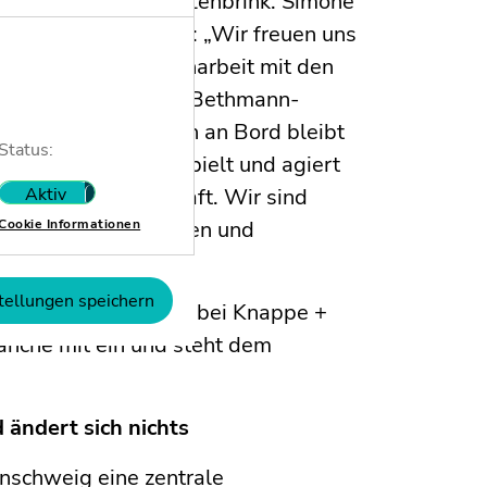
ührer von Knappe + Lehbrink. Simone
+ Lehbrink, ergänzt: „Wir freuen uns
e künftige Zusammenarbeit mit den
n pod und mit Maike Bethmann-
und Gesellschafterin an Bord bleibt
Status:
 seit Jahren eingespielt und agiert
uchtbare Partnerschaft. Wir sind
Aktiv
Nicht aktiv
zen sinnvoll ergänzen und
Cookie Informationen
tellungen speichern
wald, Betriebsleiter bei Knappe +
ranche mit ein und steht dem
 ändert sich nichts
nschweig eine zentrale