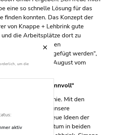
pe eine so schnelle Lösung für das
e finden konnten. Das Konzept der
rer von Knappe + Lehbrink gute
nd die Arbeitsplätze dort zu
 der knapp 120-jährigen
eiche Kapitel hinzugefügt werden“,
enzverfahrens zum 1. August vom
orderlich, um die
er bestellt wurde.
n ergänzen sich sinnvoll“
ternehmensphilosophie. Mit den
itern wir nicht nur unsere
tatus:
hes Know-how und neue Ideen der
 für weiteres Wachstum in beiden
mmer aktiv