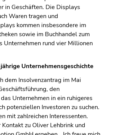
er in Geschäften. Die Displays
uch Waren tragen und
isplays kommen insbesondere im
otheken sowie im Buchhandel zum
as Unternehmen rund vier Millionen
0-jährige Unternehmensgeschichte
ch dem Insolvenzantrag im Mai
 Geschäftsführung, den
 das Unternehmen in ein ruhigeres
ch potenziellen Investoren zu suchen.
n mit zahlreichen Interessenten.
r Kontakt zu Oliver Lehbrink und
otion GmbH ergeben. „Ich freue mich