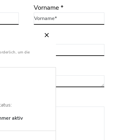
Vorname
*
orderlich, um die
tatus:
mmer aktiv