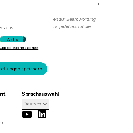
 stimme zu, dass meine Daten zur Beantwortung
weis: Die Einwilligung kann jederzeit für die
Status:
derrufen werden.
Aktiv
Nicht aktiv
Cookie Informationen
tellungen speichern
ant
Sprachauswahl
Deutsch
en