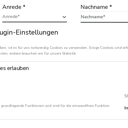
Anrede
*
Nachname
*
Anrede*
ugin-Einstellungen
E-Mail-Adresse
*
ben, ist es für uns notwendig Cookies zu verwenden. Einige Cookies sind erf
sten, andere brauchen wir für unsere Statistik.
Betreff
*
es erlauben
Ihre Mitteilung
*
S
 grundlegende Funktionen und sind für die einwandfreie Funktion
I