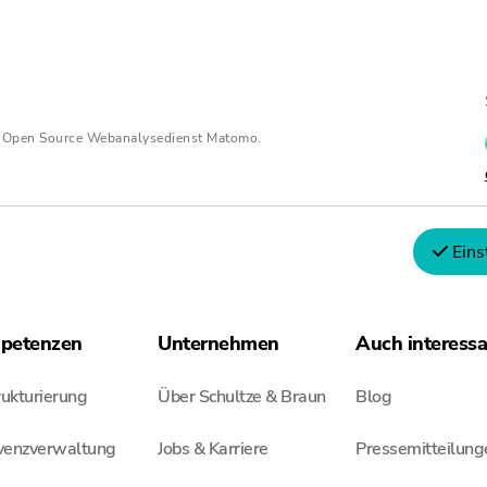
Ich habe die
Datenschutzerklärung
dieser Webseite gelesen. Ich
meiner Anfrage elektronisch erhoben und gespeichert werden. Hin
Zukunft unter der im Impressum hinterlegten E-Mail-Adresse wi
n Open Source Webanalysedienst Matomo.
Senden
Eins
petenzen
Unternehmen
Auch interess
ukturierung
Über Schultze & Braun
Blog
lvenzverwaltung
Jobs & Karriere
Pressemitteilung