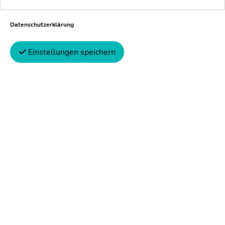
Über Schultze & Braun
Datenschutzerklärung
Jobs & Karriere
Einstellungen speichern
Newsroom
Menschen
Standorte
Auch interessant
Blog
Pressemitteilungen
Erklärfilme