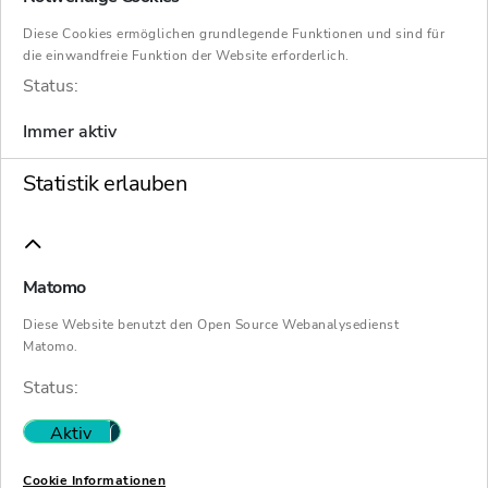
Diese Cookies ermöglichen grundlegende Funktionen und sind für
die einwandfreie Funktion der Website erforderlich.
Status:
Kompetenzen
Immer aktiv
Restrukturierung
Statistik erlauben
Insolvenzverwaltung
Wirtschaftsrecht
Matomo
Steuerberatung
Diese Website benutzt den Open Source Webanalysedienst
Matomo.
Wirtschaftsprüfung
Status:
Aktiv
Nicht aktiv
Unternehmen
Cookie Informationen