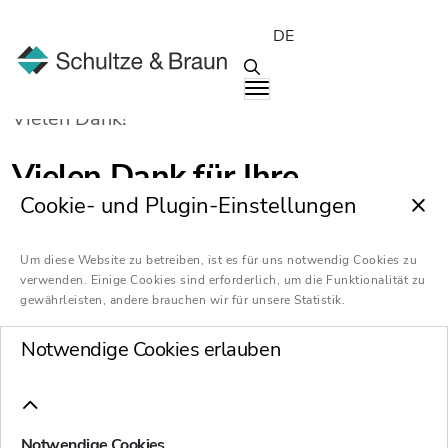
DE
Vielen Dank!
Vielen Dank für Ihre
Cookie- und Plugin-Einstellungen
Anmeldung!
Um diese Website zu betreiben, ist es für uns notwendig Cookies zu
verwenden. Einige Cookies sind erforderlich, um die Funktionalität zu
Weitere Informationen folgen zu gegebenem
gewährleisten, andere brauchen wir für unsere Statistik.
Zeitpunkt.
Notwendige Cookies erlauben
Ihre Unternehmenskommunikation von
Schultze & Braun
Notwendige Cookies