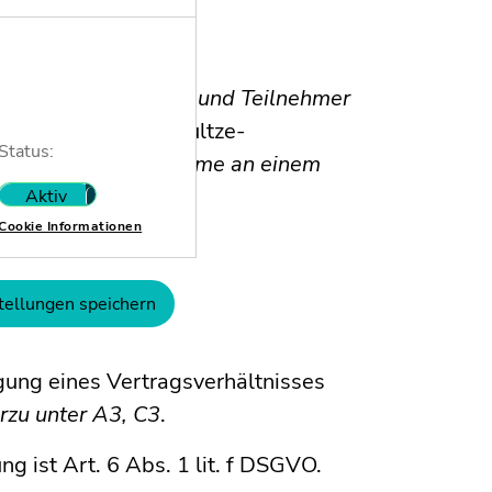
ür Teilnehmerinnen und Teilnehmer
 die
unter www.schultze-
Status:
eise für die Teilnahme an einem
n, die jeder
Aktiv
Nicht aktiv
t sind.
Cookie Informationen
Verarbeitung?
tellungen speichern
eines Vertragsverhältnisses
rzu unter A3, C3
.
 ist Art. 6 Abs. 1 lit. f DSGVO.