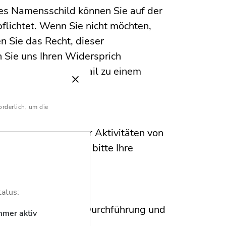
ses Namensschild können Sie auf der
pflichtet. Wenn Sie nicht möchten,
n Sie das Recht, dieser
n Sie uns Ihren Widersprich
ldung oder per E-Mail zu einem
orderlich, um die
eranstaltung über Aktivitäten von
erteilen Sie hierzu bitte Ihre
- Anmeldeformular.
tatus:
zogene Daten zur Durchführung und
mmer aktiv