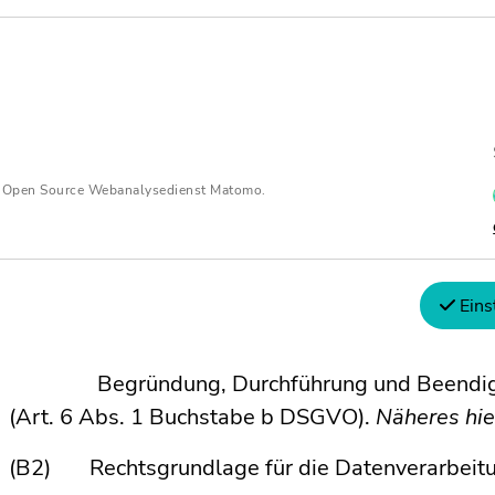
Näheres hierzu unter C2.
Neben den vorliegenden Datenschutzhinweisen f
an Veranstaltungen von Schultze & Braun gelten
braun.de/dswebex/
aufrufbaren Datenschutzhinw
n Open Source Webanalysedienst Matomo.
Cisco Webex-Online-Meeting von Schultze & Brau
Videokonferenzeinladung als DeepLink angehäng
Welche rechtliche Begründung gibt es für die 
Eins
(A2, D2)
Begründung, Durchführung und Beendigung 
(Art. 6 Abs. 1 Buchstabe b DSGVO).
Näheres hie
(B2) Rechtsgrundlage für die Datenverarbeitung