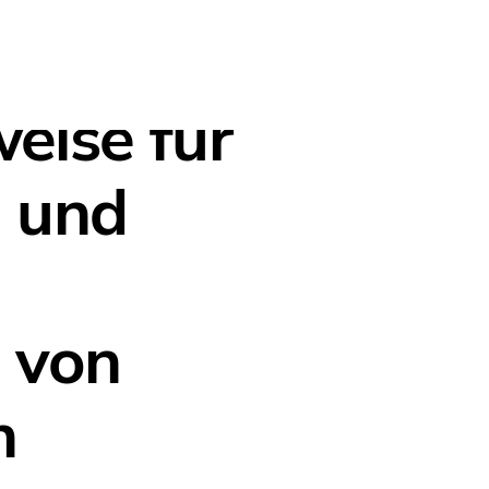
eise für
 und
 von
n