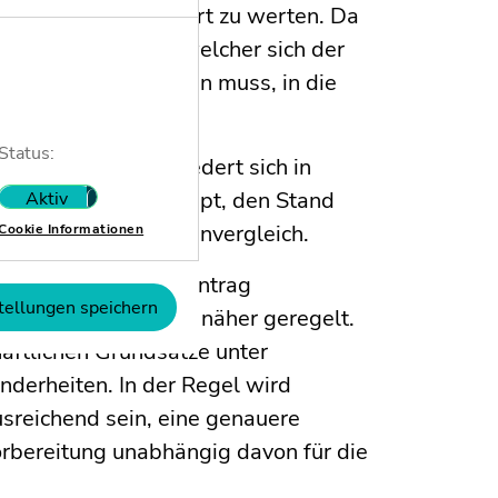
chaus als ambitioniert zu werten. Da
 fällt die Zeit, in welcher sich der
tellung konstituieren muss, in die
Status:
planung. Diese gliedert sich in
 Durchführungskonzept, den Stand
Aktiv
Nicht aktiv
dners und den Kostenvergleich.
Cookie Informationen
ltung des mit dem Antrag
tellungen speichern
nd gesetzlich nicht näher geregelt.
aftlichen Grundsätze unter
nderheiten. In der Regel wird
sreichend sein, eine genauere
bereitung unabhängig davon für die