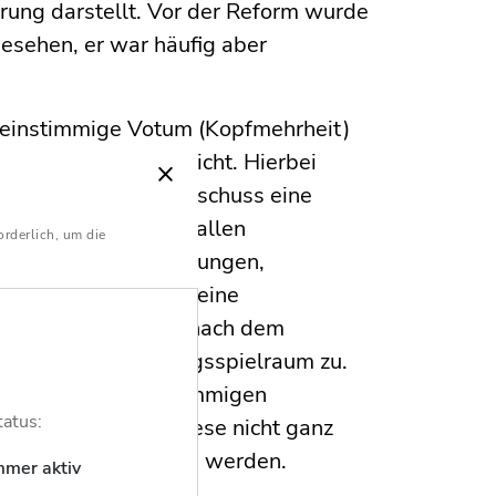
ung darstellt. Vor der Reform wurde
esehen, er war häufig aber
 einstimmige Votum (Kopfmehrheit)
irkung für das Gericht. Hierbei
rien der Gläubigerausschuss eine
Kürze der Zeit nicht allen
orderlich, um die
e Antragsvoraussetzungen,
prüfen und hiernach eine
g zu fällen. Streng nach dem
ns- und Überprüfungsspielraum zu.
die Fälle der einstimmigen
tatus:
 auftreten, wenn diese nicht ganz
äubigerausschuss sein werden.
mmer aktiv