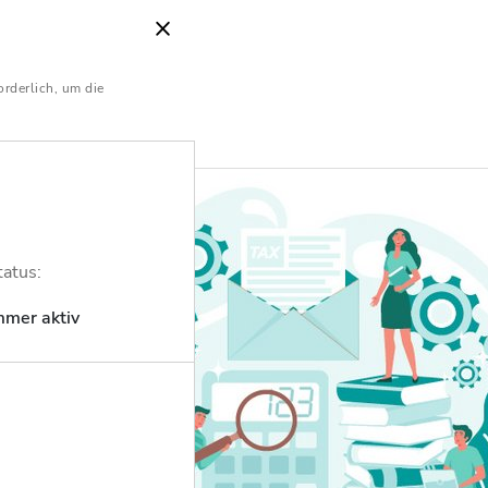
orderlich, um die
teuerberatung
PKW
ses
tatus:
en
mmer aktiv