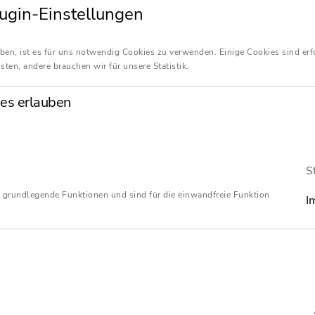
So vermeidet er Nachzahlungszinsen. Hierzu hab
ugin-Einstellungen
(EuGH) sowie der Bundesfinanzhof (BFH) zuletzt
Rechnungskorrekturen zugunsten der Unternehm
ben, ist es für uns notwendig Cookies zu verwenden. Einige Cookies sind erf
sten, andere brauchen wir für unsere Statistik.
Voraussetzungen vorliegen. Der Vorsteuerabzug
ursprünglichen Besteuerungszeitraum erhalten.
es erlauben
früher die steuerliche Rückwirkung einer Rechnu
hatte, hat sie ihre Meinung zwischenzeitlich de
EuGH weitestgehend angepasst.
S
Voraussetzung für die rückwirkende Korrektur ist
 grundlegende Funktionen und sind für die einwandfreie Funktion
I
Rechnung grundsätzlich berichtigungsfähig sei
Rechnungsaussteller, zum Leistungsempfänger, 
Entgelt und zur ausgewiesenen Umsatzsteuer erf
Rechnung dürfen dabei nicht in derart hohem Ma
offensichtlich unzutreffend sein, dass sie fehle