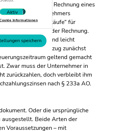
Status:
en „Beratung“ in der Rechnung eines
Aktiv
Nicht aktiv
ung eines Bauunternehmers
Cookie Informationen
ngabe „Produktverkäufe“ für
ichtigungsfähigkeit der Rechnung.
ll nicht eindeutig und leicht
tellungen speichern
nommene Vorsteuerabzug zunächst
teuerungszeitraum geltend gemacht
ist. Zwar muss der Unternehmer in
ht zurückzahlen, doch verbleibt ihm
Nachzahlungszinsen nach § 233a AO.
rdokument. Oder die ursprüngliche
 ausgestellt. Beide Arten der
en Voraussetzungen – mit