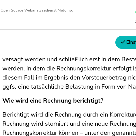
So sind zum Beispiel die Leistungsbeschreibung
n Open Source Webanalysedienst Matomo.
Rechtsanwalts oder „Bauarbeiten“ in der Rechn
berichtigungsfähig. Demgegenüber genügt die A
Warenlieferungen nicht für die rückwirkende Ber
Die abgerechnete Leistung ist in einem solchen Fa
Eins
nachprüfbar. Hier kann der ursprünglich vorge
versagt werden und schließlich erst in dem Bes
werden, in dem die Rechnungskorrektur erfolgt 
diesem Fall im Ergebnis den Vorsteuerbetrag nic
ggfs. eine tatsächliche Belastung in Form von 
Wie wird eine Rechnung berichtigt?
Berichtigt wird die Rechnung durch ein Korrektu
Rechnung wird storniert und eine neue Rechnung
Rechnungskorrektur können – unter den genannt