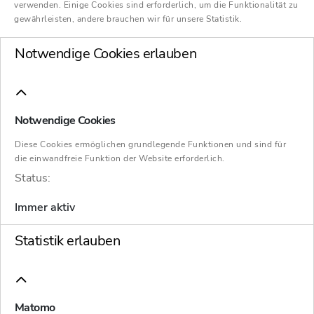
Mehrheitsentscheidung vor, der ein absolutes
verwenden. Einige Cookies sind erforderlich, um die Funktionalität zu
gewährleisten, andere brauchen wir für unsere Statistik.
Prioritätsprinzip mit punktueller
Durchbrechungsmöglichkeit zugrunde liegt.
Notwendige Cookies erlauben
Mehr dazu erfahren Sie in diesem Newsletter.
Notwendige Cookies
Diese Cookies ermöglichen grundlegende Funktionen und sind für
die einwandfreie Funktion der Website erforderlich.
Status:
Immer aktiv
Statistik erlauben
Matomo