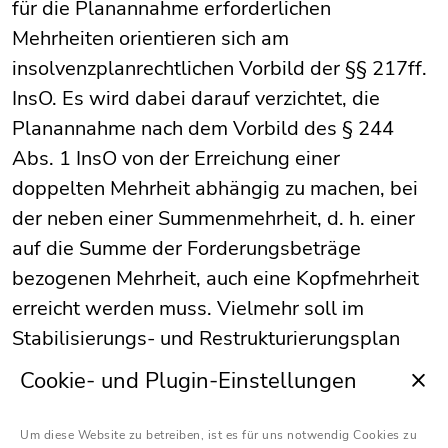
für die Planannahme erforderlichen
Mehrheiten orientieren sich am
insolvenzplanrechtlichen Vorbild der §§ 217ff.
InsO. Es wird dabei darauf verzichtet, die
Planannahme nach dem Vorbild des § 244
Abs. 1 InsO von der Erreichung einer
doppelten Mehrheit abhängig zu machen, bei
der neben einer Summenmehrheit, d. h. einer
auf die Summe der Forderungsbeträge
bezogenen Mehrheit, auch eine Kopfmehrheit
erreicht werden muss. Vielmehr soll im
Stabilisierungs- und Restrukturierungsplan
eine mit 75 % allerdings qualifizierte
Cookie- und Plugin-Einstellungen
Summenmehrheit reichen. Ferner sieht das
StaRUG eine gruppenübergreifende
Um diese Website zu betreiben, ist es für uns notwendig Cookies zu