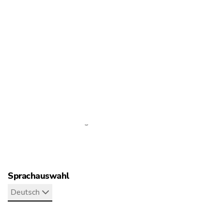
Auch interessant
Blog
Pressemitteilungen
Erklärfilme
Veröffentlichungen
Newsletter-Anmeldung
Sprachauswahl
Deutsch