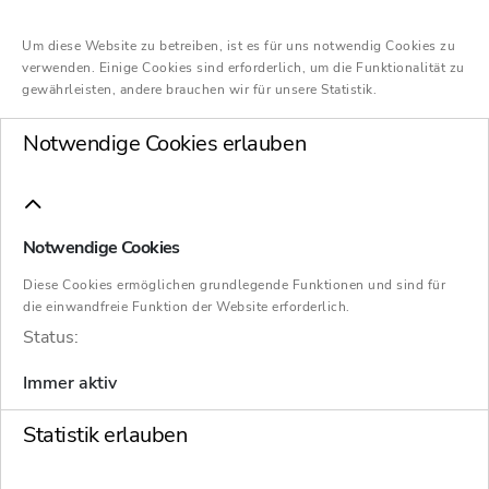
kann.
Um diese Website zu betreiben, ist es für uns notwendig Cookies zu
verwenden. Einige Cookies sind erforderlich, um die Funktionalität zu
gewährleisten, andere brauchen wir für unsere Statistik.
Inhaltsverzeichnis
Notwendige Cookies erlauben
1. Welche Möglichkeiten haben Banken bei
Zahlungsausfällen?
Notwendige Cookies
2. Was ist das Ziel einer Zwangsverwaltung?
Diese Cookies ermöglichen grundlegende Funktionen und sind für
die einwandfreie Funktion der Website erforderlich.
Status:
3. Welche ersten Schritte unternehmen
Verwalter bei Immobilien?
Immer aktiv
4. Warum ist schnelles Handeln in der
Statistik erlauben
Zwangsverwaltung entscheidend?