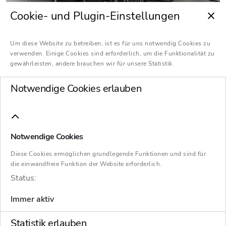
Cookie- und Plugin-Einstellungen
Dr. Lutz Jäde und Dr. Maximilian Majic von
Oliver Wyman sprechen im Interview über
Um diese Website zu betreiben, ist es für uns notwendig Cookies zu
verwenden. Einige Cookies sind erforderlich, um die Funktionalität zu
die Ergebnisse ihrer Restrukturierungsstudie
gewährleisten, andere brauchen wir für unsere Statistik.
„The Crisis after the crisis“ und erläutern,
Notwendige Cookies erlauben
warum Unternehmen ihre Hausaufgaben
machen sollten.
Notwendige Cookies
Inhaltsverzeichnis
Diese Cookies ermöglichen grundlegende Funktionen und sind für
die einwandfreie Funktion der Website erforderlich.
Status:
1. Warum heißt die Studie ‚Die Krise nach der
Immer aktiv
Krise‘?
Statistik erlauben