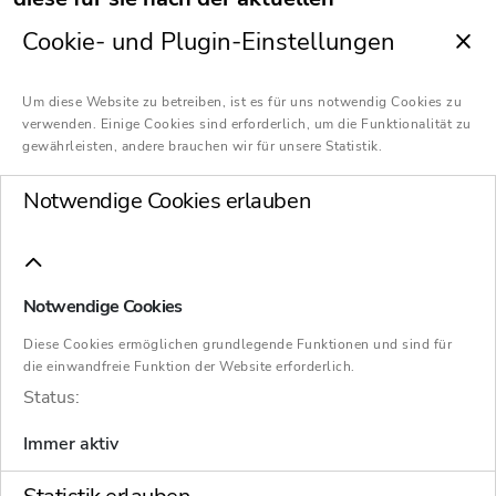
Rechtsprechung des Bundesgerichtshofs
Cookie- und Plugin-Einstellungen
(BGH) auch nach ihrem Ausscheiden
weiterhin von großer Bedeutung sind.
Um diese Website zu betreiben, ist es für uns notwendig Cookies zu
verwenden. Einige Cookies sind erforderlich, um die Funktionalität zu
Thomas Dömmecke und Karsten Kiesel
gewährleisten, andere brauchen wir für unsere Statistik.
ordnen im Interview die Entscheidungen ein
und erläutern, worauf Geschäftsleiter achten
Notwendige Cookies erlauben
sollten.
Notwendige Cookies
Inhaltsverzeichnis
Diese Cookies ermöglichen grundlegende Funktionen und sind für
die einwandfreie Funktion der Website erforderlich.
Status:
1. Welche Bedeutung hat die Frage „Ist mein
Immer aktiv
Unternehmen unter Umständen insolvenzreif?“
für Geschäftsleiter?