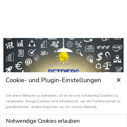
Cookie- und Plugin-Einstellungen
Um diese Website zu betreiben, ist es für uns notwendig Cookies zu
verwenden. Einige Cookies sind erforderlich, um die Funktionalität zu
Das Betriebsrentenstärkungsgesetz bringt
gewährleisten, andere brauchen wir für unsere Statistik.
zum 1. Januar 2022 die nächste Änderung mit
Notwendige Cookies erlauben
sich: Für alle bestehenden