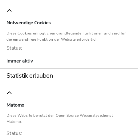
Direktversicherungen, Pensionszusagen und
Pensionsfonds, die durch eine
Notwendige Cookies
Entgeltumwandlung abgewickelt werden,
muss der Arbeitgeber mindestens 15 Prozent
Diese Cookies ermöglichen grundlegende Funktionen und sind für
die einwandfreie Funktion der Website erforderlich.
des Beitrages finanzieren.
Status:
Das bereits zum 1. Januar 2019 eingeführte
Immer aktiv
Betriebsrentenstärkungsgesetz bringt zum 1.
Statistik erlauben
Januar 2022 die nächste Änderung mit sich:
Für alle bestehenden Direktversicherungen,
Pensionszusagen und Pensionsfonds, die
durch eine Entgeltumwandlung abgewickelt
Matomo
werden, muss der
Arbeitgeber
einen
Diese Website benutzt den Open Source Webanalysedienst
Mindestzuschuss von 15 Prozent des
Matomo.
Beitrages finanzieren. Bisher galt das nur für
Status: