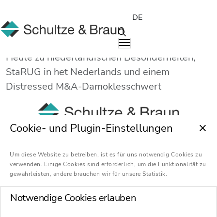
DE
Heute zu niederländischen Besonderheiten,
StaRUG in het Nederlands und einem
Distressed M&A-Damoklesschwert
Cookie- und Plugin-Einstellungen
Um diese Website zu betreiben, ist es für uns notwendig Cookies zu
Heute zu niederländischen Besonderheiten,
verwenden. Einige Cookies sind erforderlich, um die Funktionalität zu
StaRUG in het Nederlands und einem
gewährleisten, andere brauchen wir für unsere Statistik.
Distressed M&A-Damoklesschwert
Notwendige Cookies erlauben
Unsere Themen: