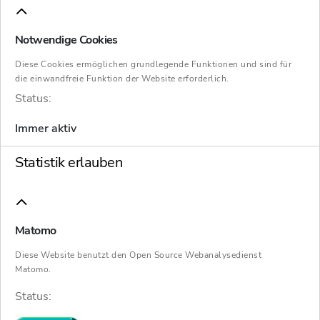
Notwendige Cookies
Diese Cookies ermöglichen grundlegende Funktionen und sind für
Heute zu niederländischen Besonderheiten,
die einwandfreie Funktion der Website erforderlich.
Status:
StaRUG in het Nederlands und einem
Distressed M&A-Damoklesschwert
Immer aktiv
Statistik erlauben
Wie sichere
Geschäfte mit
Matomo
Partnern aus
Diese Website benutzt den Open Source Webanalysedienst
Matomo.
Niederlanden
Status: