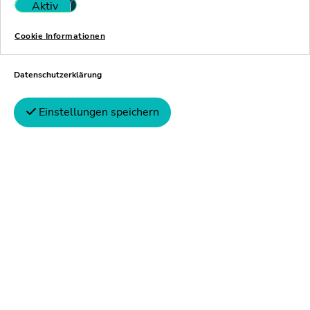
gelingen
Aktiv
Nicht aktiv
Cookie Informationen
Über 110 Milliarden E
diesen Wert haben di
Datenschutzerklärung
die deutsche Untern
Einstellungen speichern
in die Niederlande...
Hier finden Sie mehr
WHOA: StaRU
het Nederlan
Dr. Michael Rozijn un