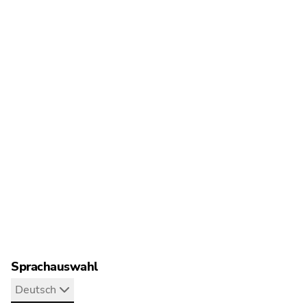
Dr. Michael Rozijn von
Braun erläutert, wie d
Datenschutz die Über
Unternehmen aus der.
Hier finden Sie mehr
Sprachauswahl
Deutsch