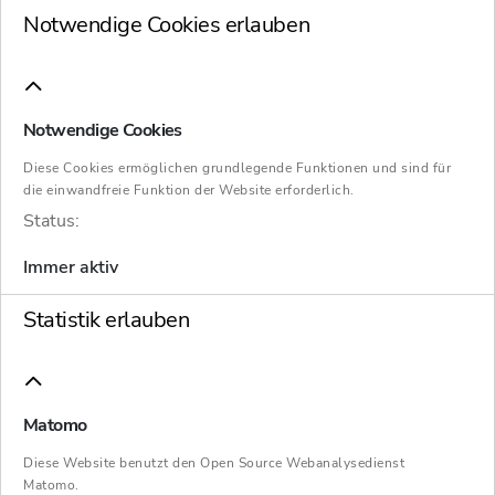
Notwendige Cookies erlauben
Heute mit vier Themen anlässlich der ersten
Drei-Nationen-Weltmeisterschaft
Notwendige Cookies
Sanierung oh
Diese Cookies ermöglichen grundlegende Funktionen und sind für
die einwandfreie Funktion der Website erforderlich.
Grenzen
Status:
Immer aktiv
Restrukturierungen u
Statistik erlauben
Sanierungen von Konz
finden zumeist über
Ländergrenzen hinweg 
Matomo
Johannes...
Diese Website benutzt den Open Source Webanalysedienst
Matomo.