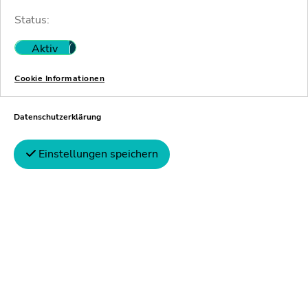
Hier finden Sie mehr
Status:
Aktiv
Nicht aktiv
StaRUG und
Cookie Informationen
EuInsVO:
Datenschutzerklärung
Rechtssicherh
Einstellungen speichern
durch EU-wei
Anerkennung
Dr. Johannes Heck von
Braun erläutert, waru
weite Anerkennung v