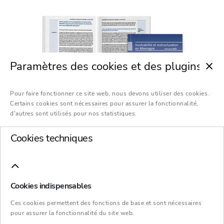
Paramètres des cookies et des plugins
Pour faire fonctionner ce site web, nous devons utiliser des cookies.
Certains cookies sont nécessaires pour assurer la fonctionnalité,
d'autres sont utilisés pour nos statistiques.
Votre livre électronique en 2 étapes
Cookies techniques
Vous aurez le choix entre:
Cookies indispensables
la possibilité de télécharger l’annuaire en
fichier
PDF
Ces cookies permettent des fonctions de base et sont nécessaires
pour assurer la fonctionnalité du site web.