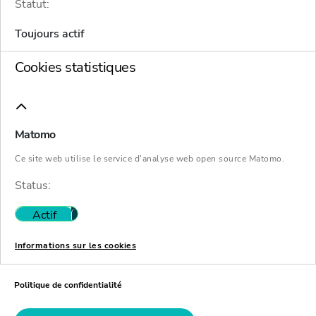
Ou:
Statut:
Toujours actif
si vous disposez d’une liseuse de nouvelle
Cookies statistiques
génération, télécharger un fichier eBook:
.epub-Format
.prc-Format
.azw-Format
.mobi-
Format
Matomo
Sommaire
Ce site web utilise le service d'analyse web open source Matomo.
Status:
1ère partie
Actif
Inactif
Libres propos sur la transposition en
Informations sur les cookies
France de la directive 2019/1023 et sur les
classes de créanciers : vers une raréfaction
Politique de confidentialité
des plans ?
Par Françoise Pérochon,