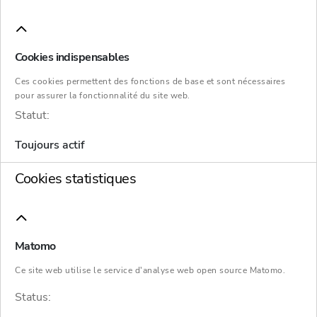
Financement du
Cookies indispensables
redressement avec le
Ces cookies permettent des fonctions de base et sont nécessaires
pour assurer la fonctionnalité du site web.
Statut:
concours d'un fiduciaire
Toujours actif
Les mesures de restructuration ou de
Cookies statistiques
redressement d'une entreprise coûtent de
l'argent. Or, la trésorerie est un actif
particulièrement rare en cette période. Lors de
Matomo
cette phase, les bailleurs de fonds de
Ce site web utilise le service d'analyse web open source Matomo.
l'entreprise sont donc d’une importance
Status:
cruciale et sont très recherchés. Il est essentiel