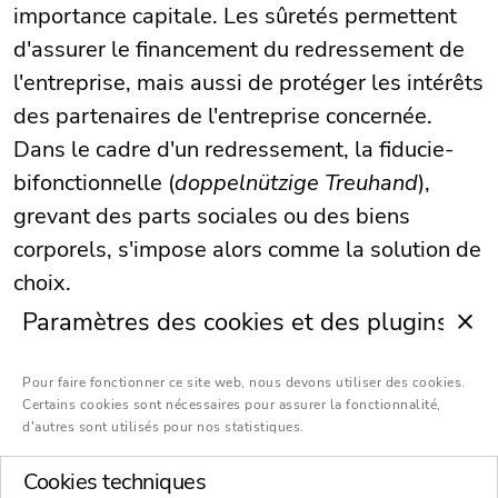
importance capitale. Les sûretés permettent
d'assurer le financement du redressement de
l'entreprise, mais aussi de protéger les intérêts
des partenaires de l'entreprise concernée.
Dans le cadre d'un redressement, la fiducie-
bifonctionnelle (
doppelnützige Treuhand
),
grevant des parts sociales ou des biens
corporels, s'impose alors comme la solution de
choix.
Paramètres des cookies et des plugins
Pour faire fonctionner ce site web, nous devons utiliser des cookies.
Certains cookies sont nécessaires pour assurer la fonctionnalité,
d'autres sont utilisés pour nos statistiques.
Cookies techniques
Financemenet