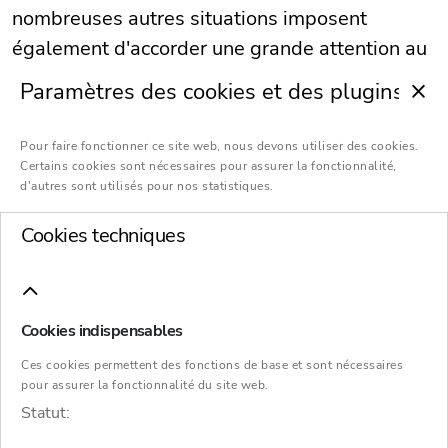
nombreuses autres situations imposent
également d'accorder une grande attention au
traitement correct de la TVA.
Paramètres des cookies et des plugins
Pour faire fonctionner ce site web, nous devons utiliser des cookies.
Certains cookies sont nécessaires pour assurer la fonctionnalité,
d'autres sont utilisés pour nos statistiques.
Aperçu général
Cookies techniques
La TVA dans les opérations
Cookies indispensables
Ces cookies permettent des fonctions de base et sont nécessaires
en chaîne
pour assurer la fonctionnalité du site web.
Statut: