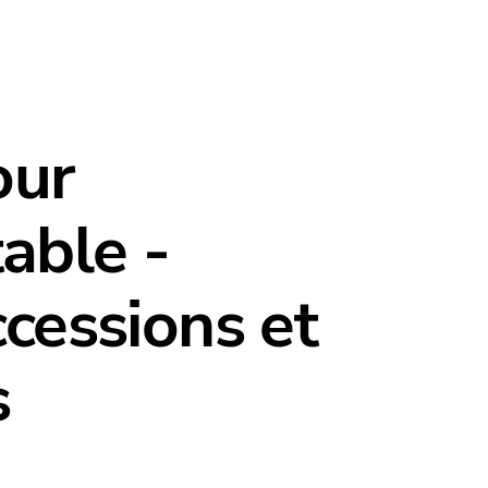
our
able -
ccessions et
s