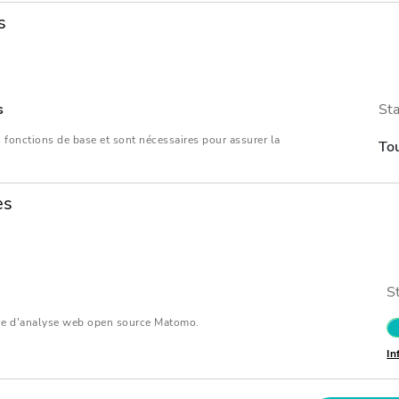
s
s
Sta
 fonctions de base et sont nécessaires pour assurer la
Tou
es
S
Birgitt Müller
Jonas Sieg
vice d'analyse web open source Matomo.
In
Steuerberaterin (Experte
Rechtsanwalt
comptable Allemagne)
Allemagne)