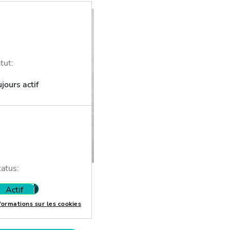
tut:
jours actif
tatus:
el
Actif
Inactif
formations sur les cookies
 (Avocat en