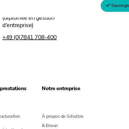
Sauvegar
Dipl.-Betriebswirtin (BA)
+49 (0)7841
(diplômée en gestion
d'entreprise)
+49 (0)7841 708-400
prestations
Notre entreprise
ucturation
À propos de Schultze
& Braun